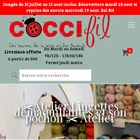
Congés du 25 juillet au 15 aout inclus. Réouverture mardi 18 aout et
reprise des envois mercredi 19 aout. Bel été
Du Mardi au Samedi
0
Livraison offerte
9h/12h - 13h30/18h
à partir de 60€
Fermé jeudi matin
✂️Atelier Lingettes
démaquillantes et son
pochon ✂️ Atelier