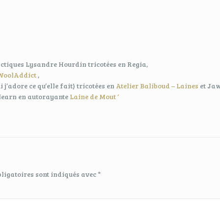
actiques Lysandre Hourdin tricotées en Regia,
WoolAddict
,
 j’adore ce qu’elle fait) tricotées en
Atelier Baliboud – Laines
et Jaw
tolearn en autorayante
Laine de Mout ‘
ligatoires sont indiqués avec
*