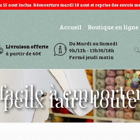
au 15 aout inclus. Réouverture mardi 18 aout et reprise des envois mer
Accueil
Boutique en ligne
Du Mardi au Samedi
Livraison offerte
9h/12h - 13h30/18h
à partir de 60€
Fermé jeudi matin
 facile à emporter
peux faire toute