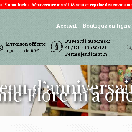
au 15 aout inclus. Réouverture mardi 18 aout et reprise des envois mer
Accueil
Boutique en ligne
Du Mardi au Samedi
Livraison offerte
9h/12h - 13h30/18h
à partir de 60€
Fermé jeudi matin
eau d’anniversa
ie Flore m’a off