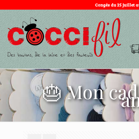
Congés du 25 juillet 
🎂 Mon cad
am