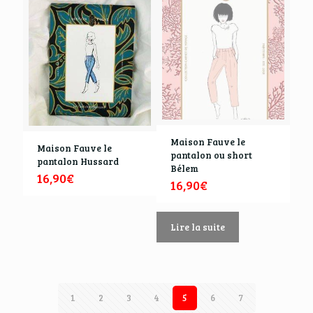
Maison Fauve le
Maison Fauve le
pantalon ou short
pantalon Hussard
Bélem
16,90
€
16,90
€
Lire la suite
1
2
3
4
5
6
7