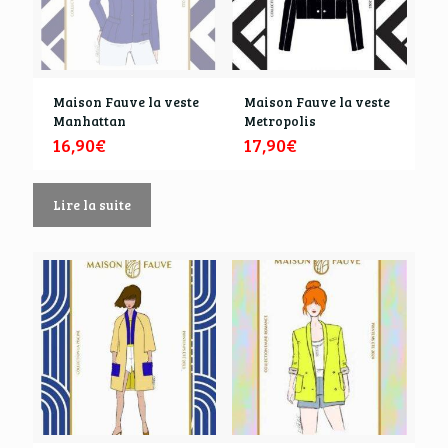
Maison Fauve la veste
Maison Fauve la veste
Manhattan
Metropolis
16,90
€
17,90
€
Lire la suite