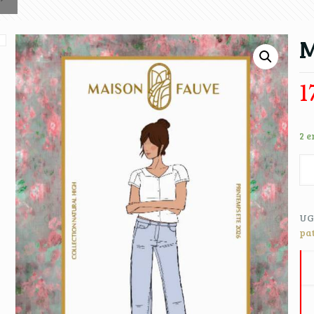
M
1
2 e
UG
pa