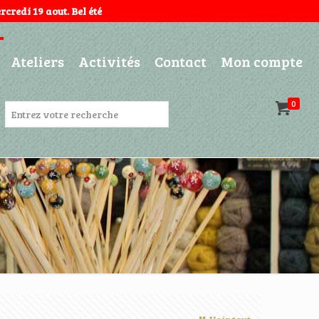
credi 19 aout. Bel été
Ateliers
Activités
Contact
Mon compte
0