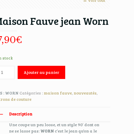
Voir tout
aison Fauve jean Worn
7,90
€
n stock
Ajouter au panier
S :
WORN
Catégories :
maison fauve
,
nouveautés
,
trons de couture
Description
Une coupe un peu loose, et un style 90′ dont on
ne se lasse pas:
WORN
c’est le jean qu’on a le