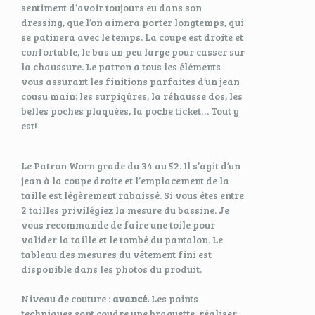
sentiment d’avoir toujours eu dans son
dressing, que l’on aimera porter longtemps, qui
se patinera avec le temps. La coupe est droite et
confortable, le bas un peu large pour casser sur
la chaussure. Le patron a tous les éléments
vous assurant les finitions parfaites d’un jean
cousu main: les surpiqûres, la réhausse dos, les
belles poches plaquées, la poche ticket… Tout y
est!
Le Patron Worn grade du 34 au 52.
Il s’agit d’un
jean à la coupe droite et l’emplacement de la
taille est légèrement rabaissé. Si vous êtes entre
2 tailles privilégiez la mesure du bassine. Je
vous recommande de faire une toile pour
valider la taille et le tombé du pantalon.
Le
tableau des mesures du vêtement fini est
disponible dans les photos du produit.
Niveau de couture :
avancé.
L
es points
techniques sont coudre une braguette, réaliser