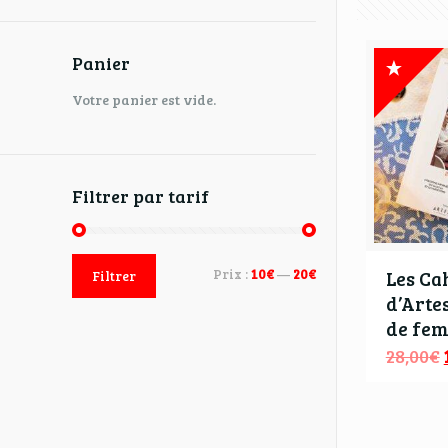
Panier
Votre panier est vide.
Filtrer par tarif
Prix :
10€
—
20€
Les Ca
Filtrer
d’Arte
de fe
28,00
€