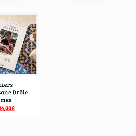
hiers
sane Drôle
mmes
14,00
€