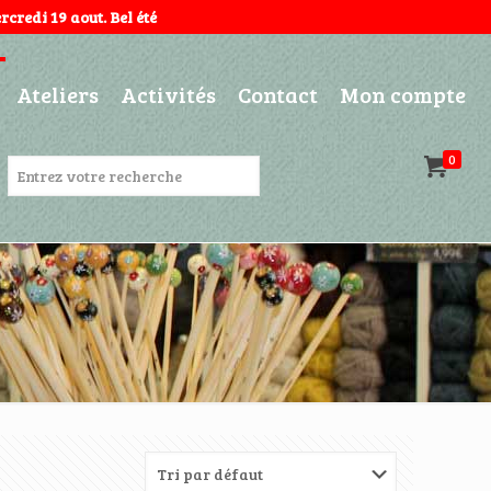
credi 19 aout. Bel été
Ateliers
Activités
Contact
Mon compte
0