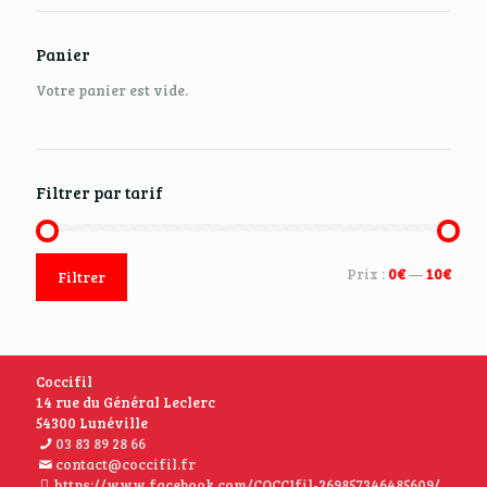
Panier
Votre panier est vide.
Filtrer par tarif
Prix :
0€
—
10€
Filtrer
Coccifil
14 rue du Général Leclerc
54300 Lunéville
03 83 89 28 66
contact@coccifil.fr
https://www.facebook.com/COCCIfil-269857346485609/