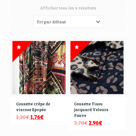
Afficher tous les 4 résultats
Cousette crêpe de
Cousette Tissu
viscose Epopée
jacquard Velours
Fauve
2,20
€
1,76
€
3,70
€
2,96
€