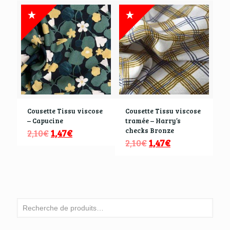
Cousette Tissu viscose
Cousette Tissu viscose
– Capucine
tramée – Harry’s
checks Bronze
2,10
€
1,47
€
2,10
€
1,47
€