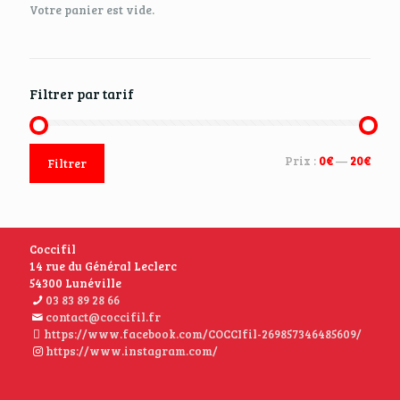
Votre panier est vide.
Filtrer par tarif
Prix :
0€
—
20€
Filtrer
Coccifil
14 rue du Général Leclerc
54300 Lunéville
03 83 89 28 66
contact@coccifil.fr
https://www.facebook.com/COCCIfil-269857346485609/
https://www.instagram.com/