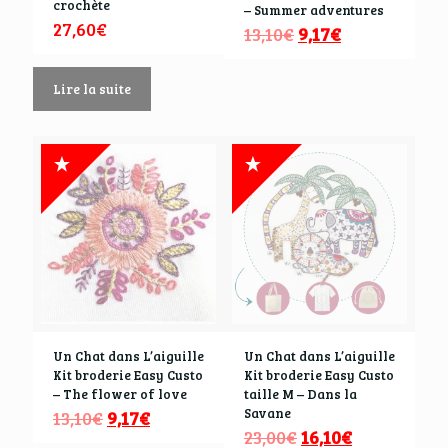
crochète
– Summer adventures
27,60
€
13,10
€
9,17
€
Lire la suite
Un Chat dans L’aiguille
Un Chat dans L’aiguille
Kit broderie Easy Custo
Kit broderie Easy Custo
– The flower of love
taille M – Dans la
Savane
13,10
€
9,17
€
23,00
€
16,10
€