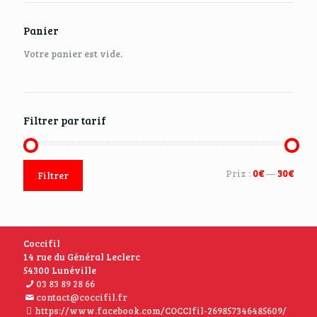
Panier
Votre panier est vide.
Filtrer par tarif
Prix :
0€
—
30€
Filtrer
Coccifil
14 rue du Général Leclerc
54300 Lunéville
03 83 89 28 66
contact@coccifil.fr
https://www.facebook.com/COCCIfil-269857346485609/