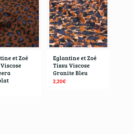
tine et Zoé
Eglantine et Zoé
 Viscose
Tissu Viscose
eera
Granite Bleu
lat
2,20
€