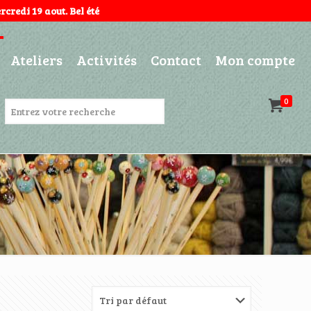
credi 19 aout. Bel été
Ateliers
Activités
Contact
Mon compte
0