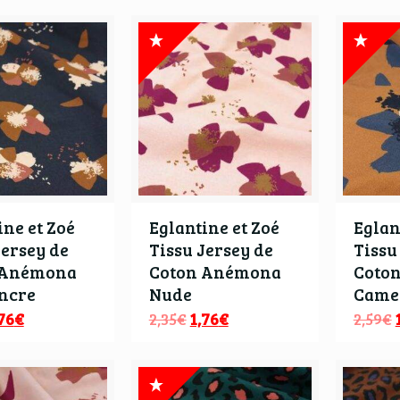
ine et Zoé
Eglantine et Zoé
Eglan
Jersey de
Tissu Jersey de
Tissu
 Anémona
Coton Anémona
Coto
ncre
Nude
Came
76
€
2,35
€
1,76
€
2,59
€