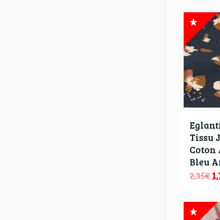
Eglant
Tissu 
Coton
Bleu A
2,35
€
1,