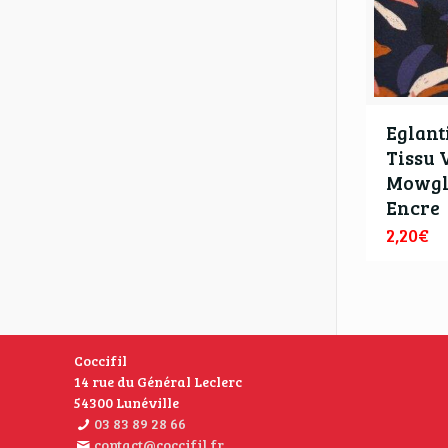
Eglant
Tissu 
Mowgl
Encre
2,20
€
Coccifil
14 rue du Général Leclerc
54300 Lunéville
03 83 89 28 66
contact@coccifil.fr