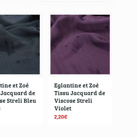
tine et Zoé
Eglantine et Zoé
 Jacquard de
Tissu Jacquard de
se Streli Bleu
Viscose Streli
e
Violet
2,20
€