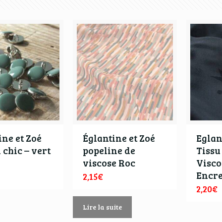
ine et Zoé
Églantine et Zoé
Eglan
 chic – vert
popeline de
Tissu
viscose Roc
Visco
Encr
2,15
€
2,20
€
Lire la suite