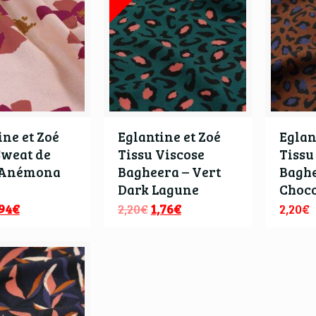
ine et Zoé
Eglantine et Zoé
Eglan
Sweat de
Tissu Viscose
Tissu
 Anémona
Bagheera – Vert
Bagh
Dark Lagune
Choco
,94
€
2,20
€
1,76
€
2,20
€