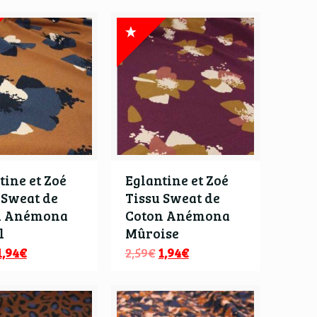
tine et Zoé
Eglantine et Zoé
 Sweat de
Tissu Sweat de
n Anémona
Coton Anémona
l
Mûroise
1,94
€
2,59
€
1,94
€