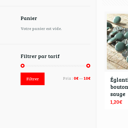
Panier
Votre panier est vide.
Filtrer par tarif
Prix :
0€
—
10€
Églant
Filtrer
bouton
sauge
1,20
€