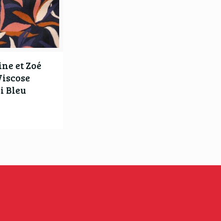
ine et Zoé
Viscose
i Bleu