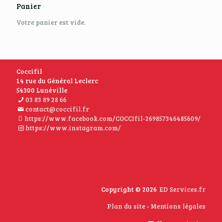
Panier
Votre panier est vide.
Coccifil
14 rue du Général Leclerc
54300 Lunéville
03 83 89 28 66
contact@coccifil.fr
https://www.facebook.com/COCCIfil-269857346485609/
https://www.instagram.com/
Copyright © 2026
ED Services.fr
Plan du site
-
Mentions légales