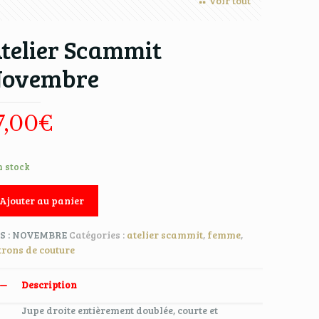
Voir tout
telier Scammit
ovembre
7,00
€
n stock
Ajouter au panier
S :
NOVEMBRE
Catégories :
atelier scammit
,
femme
,
trons de couture
Description
Jupe droite entièrement doublée, courte et