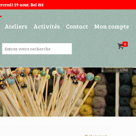
credi 19 aout. Bel été
Ateliers
Activités
Contact
Mon compte
0