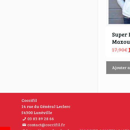
Super 
Maxou
17,90
€
Ajouter 
Coccifil
14 rue du Général Leclerc
54300 Lunéville
03 83 89 28 66
contact@coccifil.fr