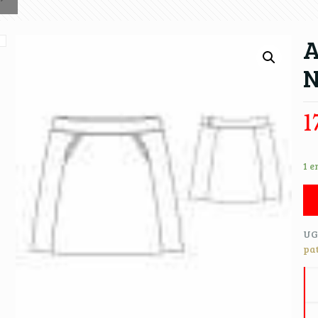
A
N
1
1 e
UG
pa