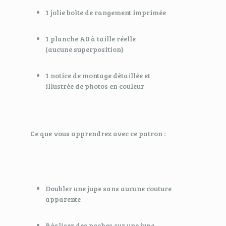
1 jolie boîte de rangement imprimée
1 planche A0 à taille réelle
(aucune superposition)
1 notice de montage détaillée et
illustrée de photos en couleur
Ce que vous apprendrez avec ce patron :
Doubler une jupe sans aucune couture
apparente
Réaliser des poches sur une jupe