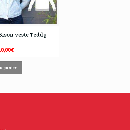
Bison veste Teddy
10,00
€
au panier