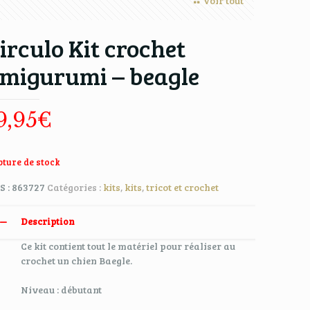
Voir tout
irculo Kit crochet
migurumi – beagle
9,95
€
ture de stock
S :
863727
Catégories :
kits
,
kits
,
tricot et crochet
Description
Ce kit contient tout le matériel pour réaliser au
crochet un chien Baegle.
Niveau : débutant