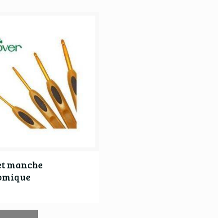
et manche
omique