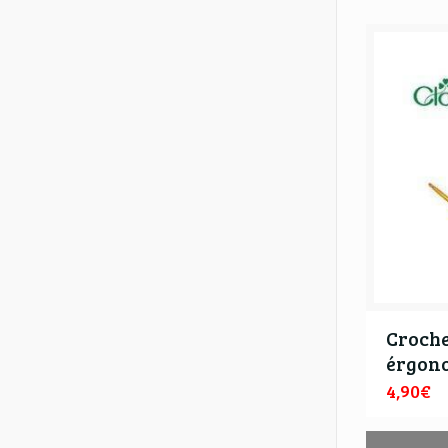
Croch
érgon
4,90
€