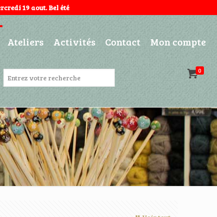
credi 19 aout. Bel été
Ateliers
Activités
Contact
Mon compte
0