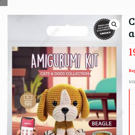
C
a
1
Rup
UG