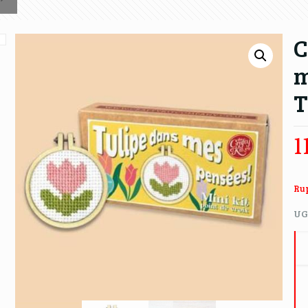
C
m
T
1
Rup
UG