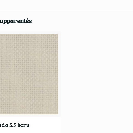
 apparentés
ïda 5.5 écru