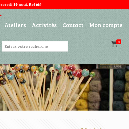
credi 19 aout. Bel été
Ateliers
Activités
Contact
Mon compte
0