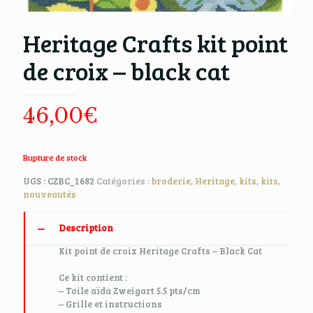
Heritage Crafts kit point
de croix – black cat
46,00
€
Rupture de stock
UGS :
CZBC_1682
Catégories :
broderie
,
Heritage
,
kits
,
kits
,
nouveautés
Description
Kit point de croix Heritage Crafts – Black Cat
Ce kit contient
:
– Toile aïda Zweigart 5.5 pts/cm
– Grille et instructions