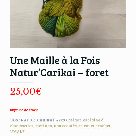
Une Maille à la Fois
Natur’Carikai – foret
25,00
€
Rupture de stock
UGS :
NATUR_CARIKAI_4223
Catégories :
laine à
chaussettes
,
mérinos
,
nouveautés
,
tricot et crochet
,
UMALF