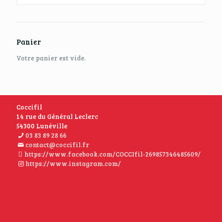
Panier
Votre panier est vide.
Coccifil
14 rue du Général Leclerc
54300 Lunéville
03 83 89 28 66
contact@coccifil.fr
https://www.facebook.com/COCCIfil-269857346485609/
https://www.instagram.com/