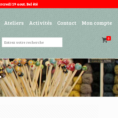
credi 19 aout. Bel été
Ateliers
Activités
Contact
Mon compte
0
r