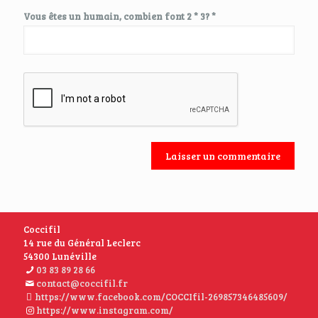
Vous êtes un humain, combien font 2 * 3? *
Coccifil
14 rue du Général Leclerc
54300 Lunéville
03 83 89 28 66
contact@coccifil.fr
https://www.facebook.com/COCCIfil-269857346485609/
https://www.instagram.com/