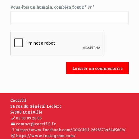
Vous êtes un humain, combien font 2 * 3? *
Coccifil
14 rue du Général Leclerc
54300 Lunéville
03 83 89 28 66
contact@coccifil.fr
https://www.facebook.com/COCCIfil-269857346485609/
https://www.instagram.com/