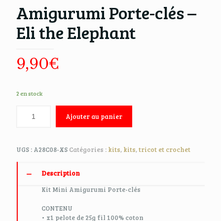
Amigurumi Porte-clés –
Eli the Elephant
9,90
€
2 en stock
Ajouter au panier
UGS :
A28C08-XS
Catégories :
kits
,
kits
,
tricot et crochet
Description
Kit Mini Amigurumi Porte-clés
CONTENU
• x1 pelote de 25g fil 100% coton