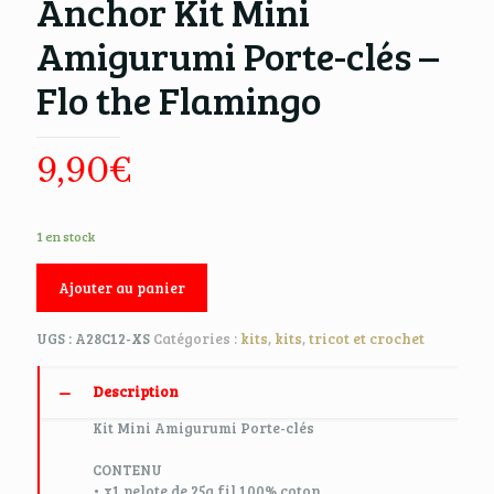
Anchor Kit Mini
Amigurumi Porte-clés –
Flo the Flamingo
9,90
€
1 en stock
Ajouter au panier
UGS :
A28C12-XS
Catégories :
kits
,
kits
,
tricot et crochet
Description
Kit Mini Amigurumi Porte-clés
CONTENU
• x1 pelote de 25g fil 100% coton