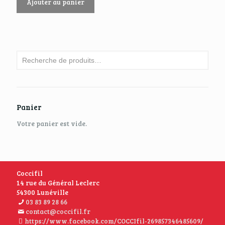
Ajouter au panier
Panier
Votre panier est vide.
Coccifil
14 rue du Général Leclerc
54300 Lunéville
03 83 89 28 66
contact@coccifil.fr
https://www.facebook.com/COCCIfil-269857346485609/