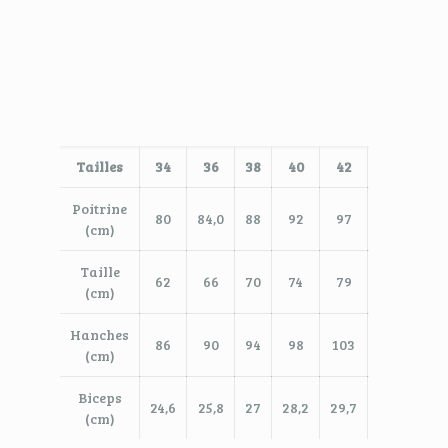
Tailles
34
36
38
40
42
44
46
Poitrine
80
84,0
88
92
97
103
10
(cm)
Taille
62
66
70
74
79
85
91
(cm)
Hanches
86
90
94
98
103
109
11
(cm)
Biceps
24,6
25,8
27
28,2
29,7
31,5
33,
(cm)