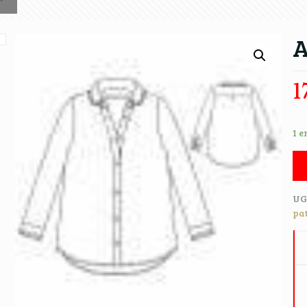
A
1
1 e
UG
pa