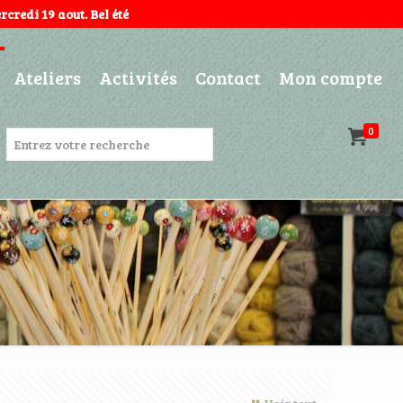
credi 19 aout. Bel été
Ateliers
Activités
Contact
Mon compte
0