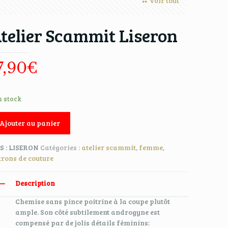
Voir tout
telier Scammit Liseron
7,90
€
n stock
Ajouter au panier
S :
LISERON
Catégories :
atelier scammit
,
femme
,
trons de couture
Description
Chemise sans pince poitrine à la coupe plutôt
ample. Son côté subtilement androgyne est
compensé par de jolis détails féminins: