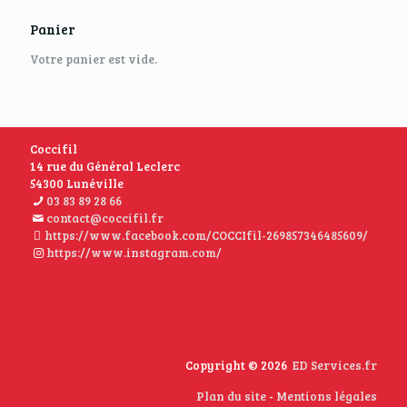
Panier
Votre panier est vide.
Coccifil
14 rue du Général Leclerc
54300 Lunéville
03 83 89 28 66
contact@coccifil.fr
https://www.facebook.com/COCCIfil-269857346485609/
https://www.instagram.com/
Copyright © 2026
ED Services.fr
Plan du site
-
Mentions légales