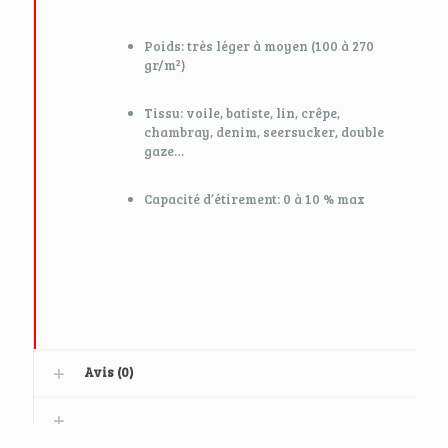
Poids: très léger à moyen (100 à 270
gr/m²)
Tissu: voile, batiste, lin, crêpe,
chambray, denim, seer­sucker, double
gaze…
Capacité d’étirement: 0 à 10 % max
Avis (0)