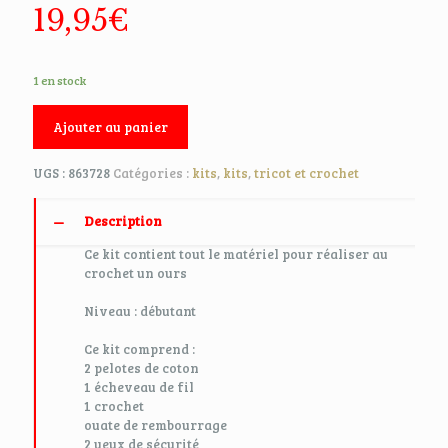
19,95
€
1 en stock
Ajouter au panier
UGS :
863728
Catégories :
kits
,
kits
,
tricot et crochet
Description
Ce kit contient tout le matériel pour réaliser au
crochet un ours
Niveau : débutant
Ce kit comprend :
2 pelotes de coton
1 écheveau de fil
1 crochet
ouate de rembourrage
2 yeux de sécurité