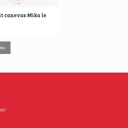
t canevas Mika le
ite
09/