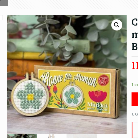
C
m
B
1
1 e
UG