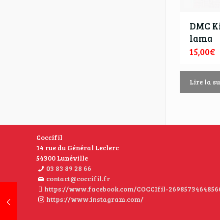
DMC Ki
lama
15,00
€
Lire la su
Coccifil
14 rue du Général Leclerc
54300 Lunéville
03 83 89 28 66
contact@coccifil.fr
https://www.facebook.com/COCCIfil-2698573464856
https://www.instagram.com/