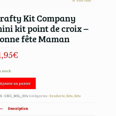
Voir tout
rafty Kit Company
ini kit point de croix –
onne fête Maman
1,95
€
n stock
Ajouter au panier
S :
CKC_MIL_014
Catégories :
broderie
,
kits
,
kits
Description