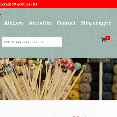
credi 19 aout. Bel été
Ateliers
Activités
Contact
Mon compte
0