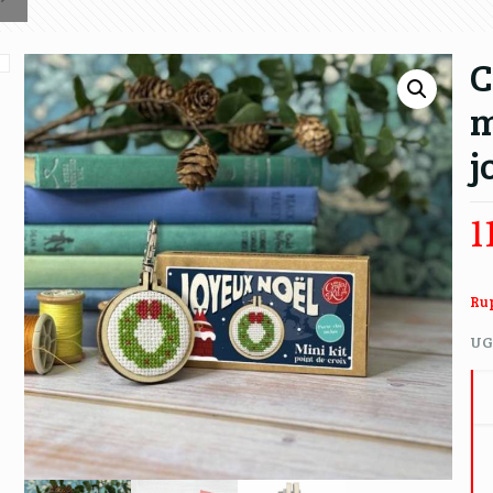
C
m
j
1
Rup
UG