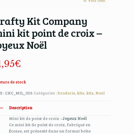
Voir tout
rafty Kit Company
ini kit point de croix –
oyeux Noël
1,95
€
ture de stock
S :
CKC_MIL_026
Catégories :
broderie
,
kits
,
kits
,
Noel
Description
Mini kit de point de croix –
Joyeux Noël
Ce mini kit de point de croix, fabriqué en
Écosse, est présenté dans un format boîte