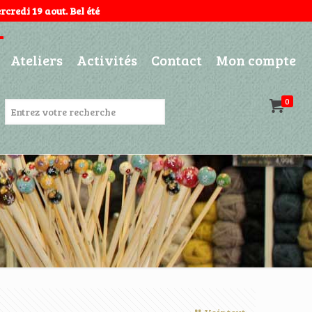
credi 19 aout. Bel été
Ateliers
Activités
Contact
Mon compte
0