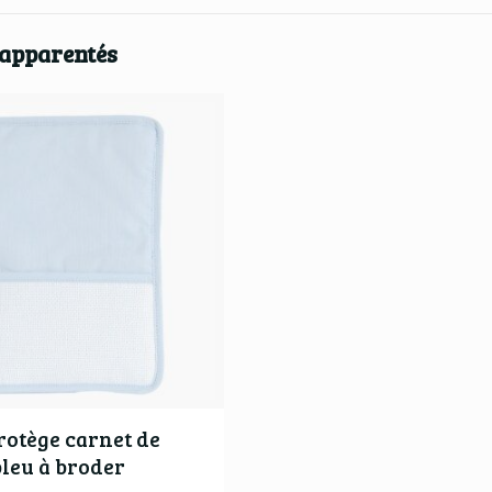
 apparentés
otège carnet de
bleu à broder