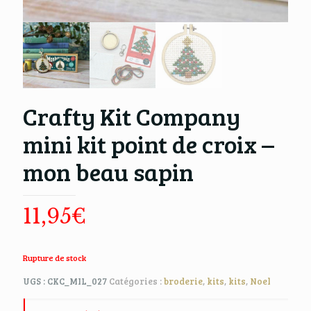
Crafty Kit Company
mini kit point de croix –
mon beau sapin
11,95
€
Rupture de stock
UGS :
CKC_MIL_027
Catégories :
broderie
,
kits
,
kits
,
Noel