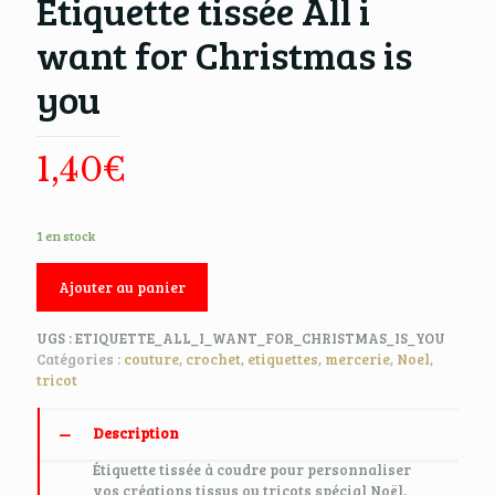
Etiquette tissée All i
want for Christmas is
you
1,40
€
1 en stock
Ajouter au panier
UGS :
ETIQUETTE_ALL_I_WANT_FOR_CHRISTMAS_IS_YOU
Catégories :
couture
,
crochet
,
etiquettes
,
mercerie
,
Noel
,
tricot
Description
Étiquette tissée à coudre pour personnaliser
vos créations tissus ou tricots spécial Noël.