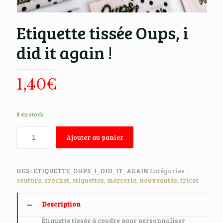
Etiquette tissée Oups, i
did it again !
1,40
€
8 en stock
Ajouter au panier
UGS :
ETIQUETTE_OUPS_I_DID_IT_AGAIN
Catégories :
couture
,
crochet
,
etiquettes
,
mercerie
,
nouveautés
,
tricot
Description
Étiquette tissée à coudre pour personnaliser