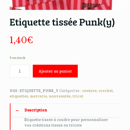
Etiquette tissée Punk(y)
1,40
€
9 en stock
Ajouter au panier
UGS :
ETIQUETTE_PUNK_Y
Catégories :
couture
,
crochet
,
etiquettes
,
mercerie
,
nouveautés
,
tricot
Description
Étiquette tissée à coudre pour personnaliser
vos créations tissus ou tricots