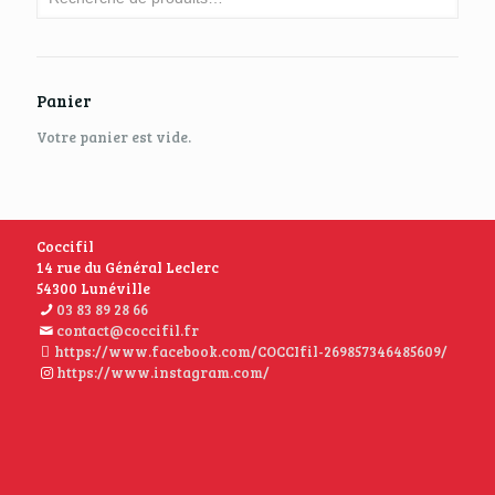
Panier
Votre panier est vide.
Coccifil
14 rue du Général Leclerc
54300 Lunéville
03 83 89 28 66
contact@coccifil.fr
https://www.facebook.com/COCCIfil-269857346485609/
https://www.instagram.com/