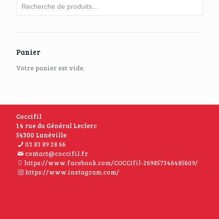
Panier
Votre panier est vide.
Coccifil
14 rue du Général Leclerc
54300 Lunéville
03 83 89 28 66
contact@coccifil.fr
https://www.facebook.com/COCCIfil-269857346485609/
https://www.instagram.com/