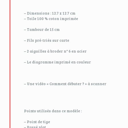
– Dimensions : 12.7 x 12.7 cm
– Toile 100 % coton imprimée
– Tambour de 15 cm
– Fils pré-triés sur carte
– 2 aiguilles à broder n° 6 en acier
– Le diagramme imprimé en couleur
– Une vidéo « Comment débuter ? » à scanner
Points utilisés dans ce modèle :
– Point de tige
– Passé plat