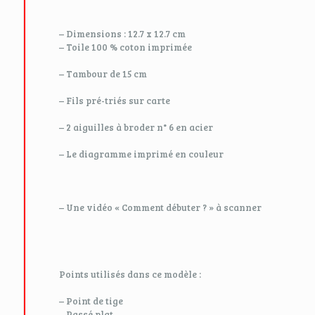
– Dimensions : 12.7 x 12.7 cm
– Toile 100 % coton imprimée
– Tambour de 15 cm
– Fils pré-triés sur carte
– 2 aiguilles à broder n° 6 en acier
– Le diagramme imprimé en couleur
– Une vidéo « Comment débuter ? » à scanner
Points utilisés dans ce modèle :
– Point de tige
– Passé plat