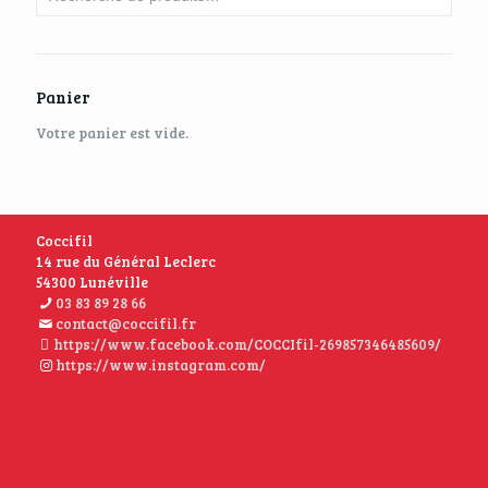
Panier
Votre panier est vide.
Coccifil
14 rue du Général Leclerc
54300 Lunéville
03 83 89 28 66
contact@coccifil.fr
https://www.facebook.com/COCCIfil-269857346485609/
https://www.instagram.com/