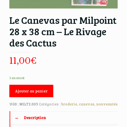
Le Canevas par Milpoint
28 x 38 cm – Le Rivage
des Cactus
11,00
€
1 en stock
Ajouter au panier
UGS :
MILT2.003
Catégories :
broderie
,
canevas
,
nouveautés
Description