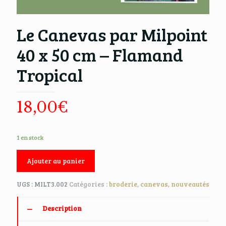
Le Canevas par Milpoint
40 x 50 cm – Flamand
Tropical
18,00
€
1 en stock
Ajouter au panier
UGS :
MILT3.002
Catégories :
broderie
,
canevas
,
nouveautés
Description