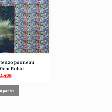
Stenzo panneau
50cm Robot
11,40
€
au panier