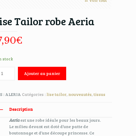
Voir tout
ise Tailor robe Aeria
7,90
€
n stock
Ajouter au panier
S :
ALERIA
Catégories :
lise tailor
,
nouveautés
,
tissus
Description
Aeria
est une robe idéale pour les beaux jours.
Le milieu devant est doté d’une patte de
boutonnage et d’une découpe princesse. Ce