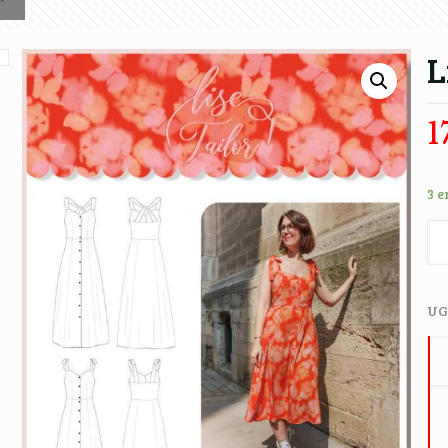
L
1
3 e
UG