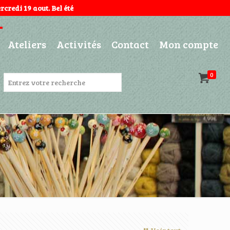
credi 19 aout. Bel été
Ateliers
Activités
Contact
Mon compte
0