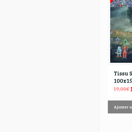
Tissu 
100x1
19,00
€
Ajouter 