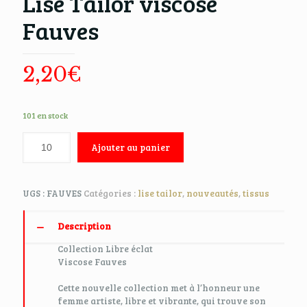
Lise Tailor viscose
Fauves
2,20
€
101 en stock
Ajouter au panier
UGS :
FAUVES
Catégories :
lise tailor
,
nouveautés
,
tissus
Description
Collection Libre éclat
Viscose Fauves
Cette nouvelle collection met à l’honneur une
femme artiste, libre et vibrante, qui trouve son