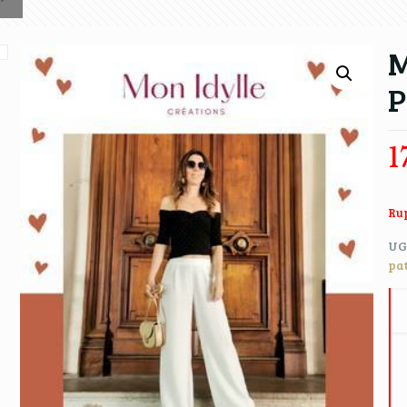
M
P
1
Rup
UG
pa