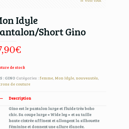
Voir tout
on Idyle
antalon/Short Gino
7,90
€
ture de stock
S :
GINO
Catégories :
femme
,
Mon Idyle
,
nouveautés
,
trons de couture
Description
Gino est le pantalon large et fluide très boho
chic. Sa coupe large « Wide leg » et sa taille
haute cintrée affinent et allongent la silhouette
féminine et donnent une allure élancée.