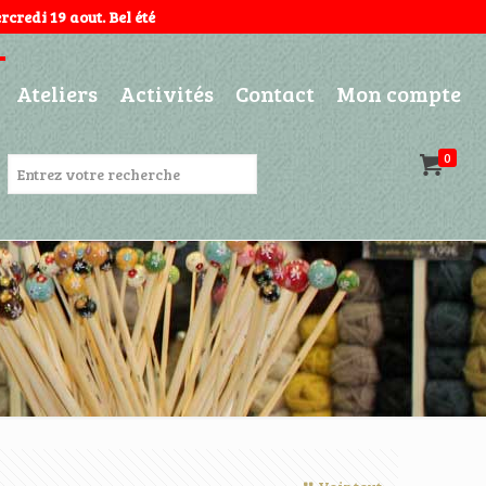
credi 19 aout. Bel été
Ateliers
Activités
Contact
Mon compte
0