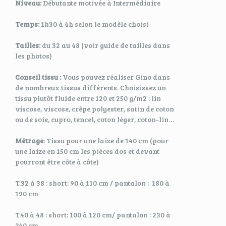
Niveau:
Débutante motivée à Intermédiaire
Temps:
1h30 à 4h selon le modèle choisi
Tailles:
du 32 au 48 (voir guide de tailles dans
les photos)
Conseil tissu :
Vous pouvez réaliser Gino dans
de nombreux tissus différents. Choisissez un
tissu plutôt fluide entre 120 et 250 g/m2 : lin
viscose, viscose, crêpe polyester, satin de coton
ou de soie, cupro, tencel, coton léger, coton-lin…
Métrage
: Tissu pour une laize de 140 cm (pour
une laize en 150 cm les pièces dos et devant
pourront être côte à côte)
T.32 à 38 : short: 90 à 110 cm / pantalon : 180 à
190 cm
T.40 à 48 : short: 100 à 120 cm/ pantalon : 230 à
240 cm