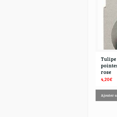
Tulipe 
pointes
rose
4,20
€
Ajouter 