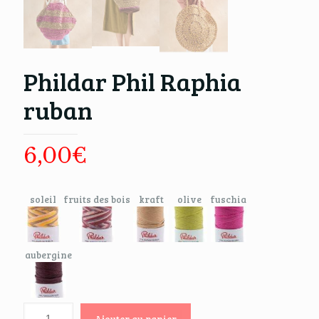
Phildar Phil Raphia
ruban
6,00
€
soleil
fruits des bois
kraft
olive
fuschia
aubergine
Ajouter au panier