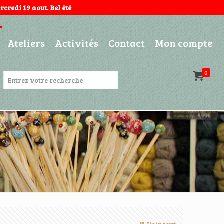
credi 19 aout. Bel été
Ateliers
Activités
Contact
Mon compte
0