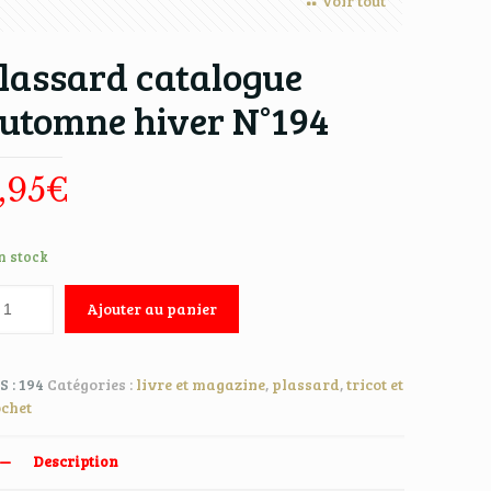
Voir tout
lassard catalogue
utomne hiver N°194
,95
€
n stock
Ajouter au panier
S :
194
Catégories :
livre et magazine
,
plassard
,
tricot et
ochet
Description