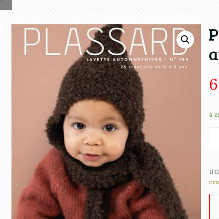
P
a
6
4 e
UG
cr