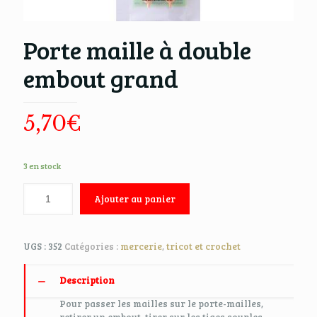
Porte maille à double
embout grand
5,70
€
3 en stock
Ajouter au panier
UGS :
352
Catégories :
mercerie
,
tricot et crochet
Description
Pour passer les mailles sur le porte-mailles,