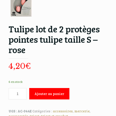
Tulipe lot de 2 protèges
pointes tulipe taille S –
rose
4,20
€
6 en stock
Ajouter au panier
UGS :
AC-044E
Catégories :
accessoires
,
mercerie
,
nouveautés
,
tricot
,
tricot et crochet