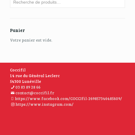
Panier
Votre panier est vide.
Coccifil
14 rue du Général Leclerc
54300 Lunéville
03 83 89 28 66
contact@coccifil.fr
https://www.facebook.com/COCCIfil-269857346485609/
https://www.instagram.com/