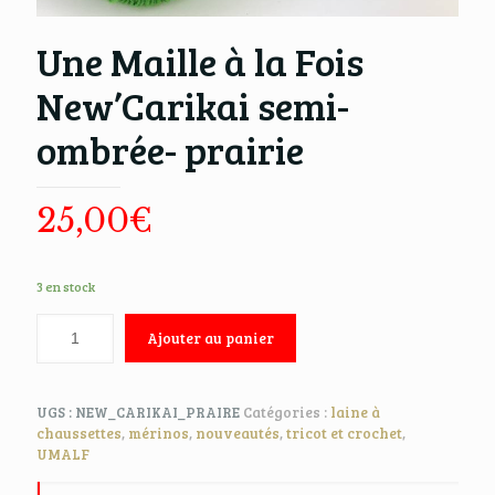
Une Maille à la Fois
New’Carikai semi-
ombrée- prairie
25,00
€
3 en stock
Ajouter au panier
UGS :
NEW_CARIKAI_PRAIRE
Catégories :
laine à
chaussettes
,
mérinos
,
nouveautés
,
tricot et crochet
,
UMALF