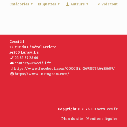
Catégories
Etiquettes
Auteurs
Voir tout
Coccifil
14 rue du Général Leclerc
54300 Lunéville
03 83 89 28 66
contact@coccifil.fr
https://www.facebook.com/COCCIfil-269857346485609/
https://www.instagram.com/
Copyright © 2026
ED Services.fr
Plan du site
-
Mentions légales