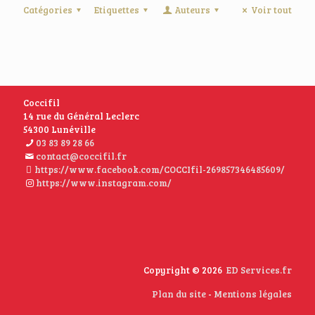
Catégories
Etiquettes
Auteurs
Voir tout
Coccifil
14 rue du Général Leclerc
54300 Lunéville
03 83 89 28 66
contact@coccifil.fr
https://www.facebook.com/COCCIfil-269857346485609/
https://www.instagram.com/
Copyright © 2026
ED Services.fr
Plan du site
-
Mentions légales