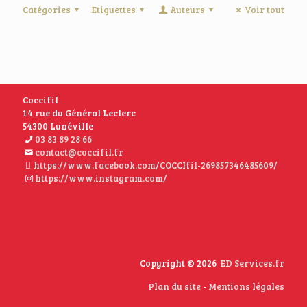
Catégories
Etiquettes
Auteurs
Voir tout
Coccifil
14 rue du Général Leclerc
54300 Lunéville
03 83 89 28 66
contact@coccifil.fr
https://www.facebook.com/COCCIfil-269857346485609/
https://www.instagram.com/
Copyright © 2026
ED Services.fr
Plan du site
-
Mentions légales