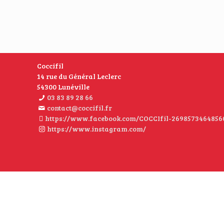
Coccifil
14 rue du Général Leclerc
54300 Lunéville
03 83 89 28 66
contact@coccifil.fr
https://www.facebook.com/COCCIfil-2698573464856
https://www.instagram.com/