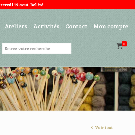
credi 19 aout. Bel été
Ateliers
Activités
Contact
Mon compte
0
Voir tout