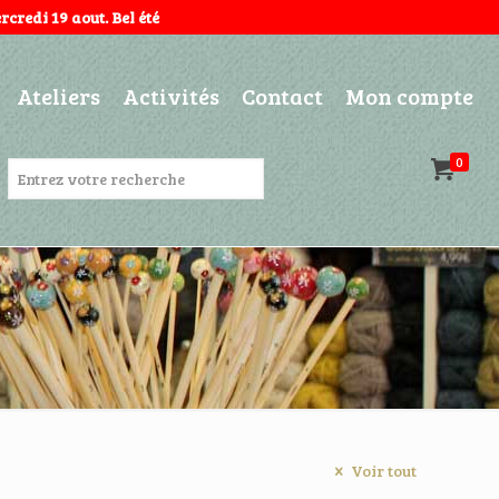
credi 19 aout. Bel été
Ateliers
Activités
Contact
Mon compte
0
Voir tout