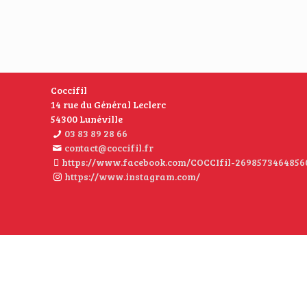
Coccifil
14 rue du Général Leclerc
54300 Lunéville
03 83 89 28 66
contact@coccifil.fr
https://www.facebook.com/COCCIfil-2698573464856
https://www.instagram.com/