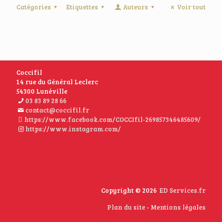
Catégories
Etiquettes
Auteurs
Voir tout
Coccifil
14 rue du Général Leclerc
54300 Lunéville
03 83 89 28 66
contact@coccifil.fr
https://www.facebook.com/COCCIfil-269857346485609/
https://www.instagram.com/
Copyright © 2026
ED Services.fr
Plan du site
-
Mentions légales